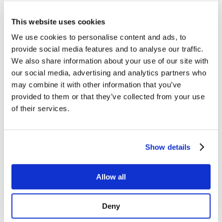
This website uses cookies
We use cookies to personalise content and ads, to
provide social media features and to analyse our traffic.
We also share information about your use of our site with
our social media, advertising and analytics partners who
may combine it with other information that you’ve
provided to them or that they’ve collected from your use
of their services.
​SUSANNE KATZ
Show details
SENIOR KONSULENT
Mobil:
20 93 57 68
Allow all
Mail:
SK@CAFA.DK
Deny