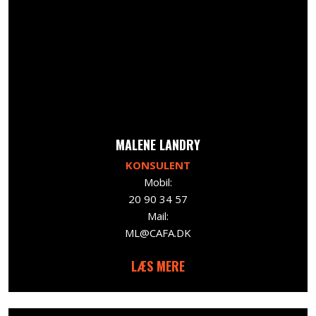
​MALENE LANDRY
KONSULENT
Mobil:
20 90 34 57
Mail:
ML@CAFA.DK
LÆS MERE