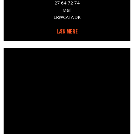
27 64 72 74
Mail:
LR@CAFA.DK​
LÆS MERE