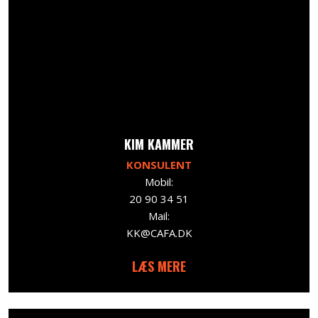
​KIM KAMMER
KONSULENT
Mobil:
20 90 34 51
Mail:
KK@CAFA.DK
LÆS MERE