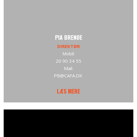
PIA BRENØE
DIREKTØR
Mobil:
20 90 34 55
Mail:
PB@CAFA.DK
LÆS MERE