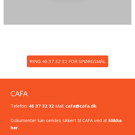
​RING 46 37 32 32 FOR SPØRGSMÅL
CAFA
Telefon:
46 37 32 32
Mail:
cafa@cafa.dk
Dokumenter kan sendes sikkert til CAFA ved at
klikke
her
.