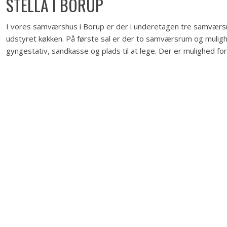
STELLA I BORUP
I vores samværshus i Borup er der i underetagen tre samværsrum
udstyret køkken. På første sal er der to samværsrum og mulighe
gyngestativ, sandkasse og plads til at lege. Der er mulighed f