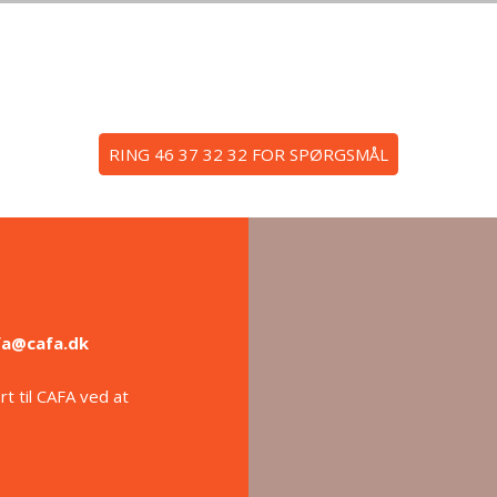
​RING 46 37 32 32 FOR SPØRGSMÅL
fa@cafa.dk
t til CAFA ved at