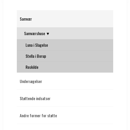
Samvær
Samværshuse ▼
Luna i Slagelse
Stella i Borup
Roskilde
Undersøgelser
Støttende indsatser
Andre former for støtte