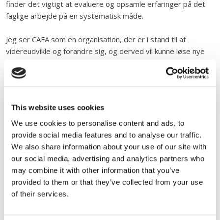
finder det vigtigt at evaluere og opsamle erfaringer på det
faglige arbejde på en systematisk måde.
Jeg ser CAFA som en organisation, der er i stand til at
videreudvikle og forandre sig, og derved vil kunne løse nye
opgaver i fremtiden. Det er mit mål at understøtte en kultur,
hvor nye udviklinger får plads og hilses velkommen – således
at vi til stadighed kan tilbyde ydelser af høj kvalitet.
This website uses cookies
Se faglig profil
We use cookies to personalise content and ads, to
provide social media features and to analyse our traffic.
We also share information about your use of our site with
DIREKTØR
our social media, advertising and analytics partners who
Mobil:
20 90 34 55
Mail:
pb@cafa.dk
may combine it with other information that you’ve
provided to them or that they’ve collected from your use
of their services.