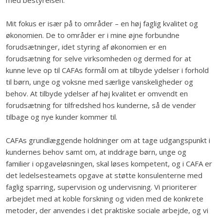
med bestyrelsen.
Mit fokus er især på to områder – en høj faglig kvalitet og
økonomien. De to områder er i mine øjne forbundne
forudsætninger, idet styring af økonomien er en
forudsætning for selve virksomheden og dermed for at
kunne leve op til CAFAs formål om at tilbyde ydelser i forhold
til børn, unge og voksne med særlige vanskeligheder og
behov. At tilbyde ydelser af høj kvalitet er omvendt en
forudsætning for tilfredshed hos kunderne, så de vender
tilbage og nye kunder kommer til.
CAFAs grundlæggende holdninger om at tage udgangspunkt i
kundernes behov samt om, at inddrage børn, unge og
familier i opgaveløsningen, skal løses kompetent, og i CAFA er
det ledelsesteamets opgave at støtte konsulenterne med
faglig sparring, supervision og undervisning. Vi prioriterer
arbejdet med at koble forskning og viden med de konkrete
metoder, der anvendes i det praktiske sociale arbejde, og vi