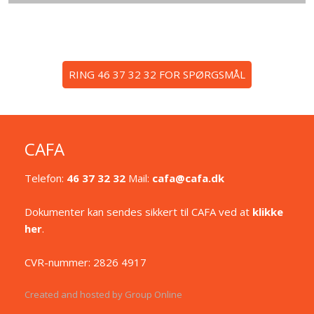
​RING 46 37 32 32 FOR SPØRGSMÅL
CAFA
Telefon:
46 37 32 32
Mail:
cafa@cafa.dk
Dokumenter kan sendes sikkert til CAFA ved at
klikke
her
.
CVR-nummer: 2826 4917
Created and hosted by Group Online