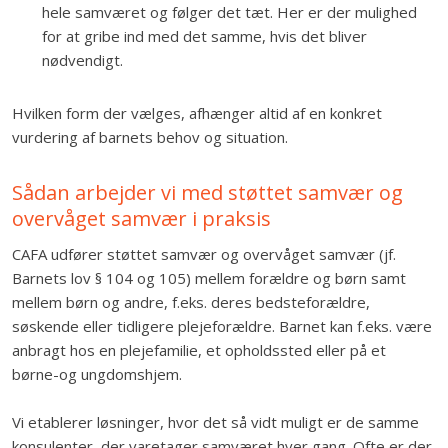
hele samværet og følger det tæt. Her er der mulighed
for at gribe ind med det samme, hvis det bliver
nødvendigt.
Hvilken form der vælges, afhænger altid af en konkret
vurdering af barnets behov og situation.
Sådan arbejder vi med støttet samvær og
overvåget samvær i praksis
CAFA udfører støttet samvær og overvåget samvær (jf.
Barnets lov § 104 og 105) mellem forældre og børn samt
mellem børn og andre, f.eks. deres bedsteforældre,
søskende eller tidligere plejeforældre. Barnet kan f.eks. være
anbragt hos en plejefamilie, et opholdssted eller på et
børne-og ungdomshjem.
Vi etablerer løsninger, hvor det så vidt muligt er de samme
konsulenter, der varetager samværet hver gang. Ofte er der