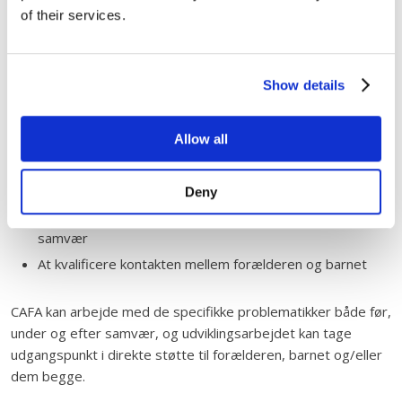
of their services.
den voksne.
Der kan efter aftale arbejdes med at udvikle og træne
relationen mellem forælderen og barnet med et bestemt
Show details
udviklingsmål for øje. Formålet kan eksempelvis være at
udvikle samværet med henblik på:
Allow all
At flytte samværet fra et samværshus til forælderens
hjem
Deny
At ophæve et støttet samvær eller et overvåget
samvær
At kvalificere kontakten mellem forælderen og barnet
CAFA kan arbejde med de specifikke problematikker både før,
under og efter samvær, og udviklingsarbejdet kan tage
udgangspunkt i direkte støtte til forælderen, barnet og/eller
dem begge.