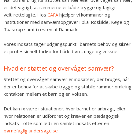
Når du har brug for støttet samvær eller overvåget samvær,
er det vigtigt, at rammerne er både trygge og fagligt
veltilrettelagte. Hos
CAFA
hjælper vi kommuner og
institutioner med samværsopgaver i bl.a. Roskilde, Køge og
Taastrup samt i resten af Danmark.
Vores indsats tager udgangspunkt i barnets behov og sikrer
et professionelt forløb for både børn, unge og voksne.
Hvad er støttet og overvåget samvær?
Støttet og overvåget samvær er indsatser, der bruges, når
der er behov for at skabe trygge og stabile rammer omkring
kontakten mellem et barn og en voksen.
Det kan fx være i situationer, hvor barnet er anbragt, eller
hvor relationen er udfordret og kræver en pædagogisk
indsats - ofte som led i en samlet indsats efter en
børnefaglig undersøgelse