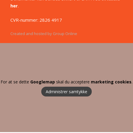
her
.
CVR-nummer: 2826 4917
Created and hosted by Group Online
For at se dette
Googlemap
skal du acceptere
marketing cookies
.
Administrer samtykke