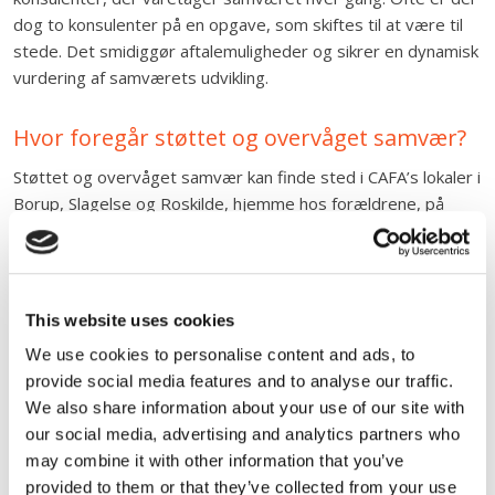
dog to konsulenter på en opgave, som skiftes til at være til
stede. Det smidiggør aftalemuligheder og sikrer en dynamisk
vurdering af samværets udvikling.
Hvor foregår støttet og overvåget samvær?
Støttet og overvåget samvær kan finde sted i CAFA’s lokaler i
Borup, Slagelse og Roskilde, hjemme hos forældrene, på
barnets anbringelsessted eller et andet relevant sted.
Det giver fleksibilitet og mulighed for at tilpasse rammerne,
så de understøtter et trygt og professionelt samvær.
This website uses cookies
We use cookies to personalise content and ads, to
Et anerkendende og udviklingsorienteret
provide social media features and to analyse our traffic.
perspektiv
We also share information about your use of our site with
our social media, advertising and analytics partners who
Vores faglige tilgang er et anerkendende og
may combine it with other information that you’ve
udviklingsorienteret perspektiv, hvor vi altid leder efter
provided to them or that they’ve collected from your use
mulige udviklingspotentialer i relationen mellem barnet og