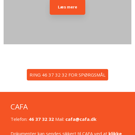
Læs mere​
​RING 46 37 32 32 FOR SPØRGSMÅL
CAFA
Telefon:
46 37 32 32
Mail:
cafa@cafa.dk
Dokumenter kan sendes sikkert til CAFA ved at
klikke