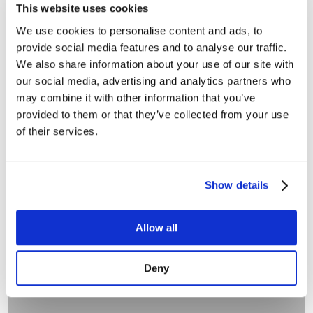
Projekt: “Barnets stemme i samvær”, et projekt i CAFA,
This website uses cookies
hvor børn inddrages i forløbet af deres samvær med
We use cookies to personalise content and ads, to
deres forældre. Rolle: interviews.
provide social media features and to analyse our traffic.
We also share information about your use of our site with
our social media, advertising and analytics partners who
may combine it with other information that you’ve
provided to them or that they’ve collected from your use
of their services.
Show details
MEDARBEJDERE
Allow all
Læs mere​
Deny