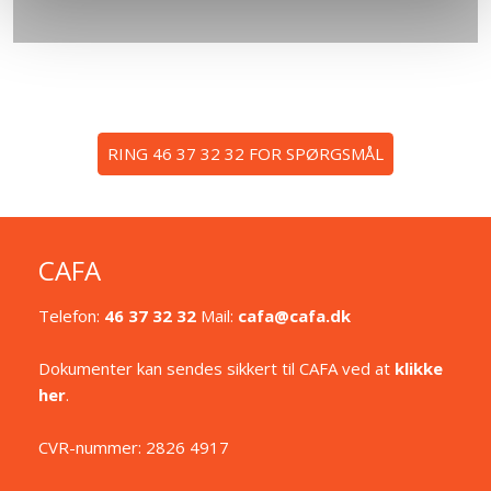
​RING 46 37 32 32 FOR SPØRGSMÅL
CAFA
Telefon:
46 37 32 32
Mail:
cafa@cafa.dk
Dokumenter kan sendes sikkert til CAFA ved at
klikke
her
.
CVR-nummer: 2826 4917